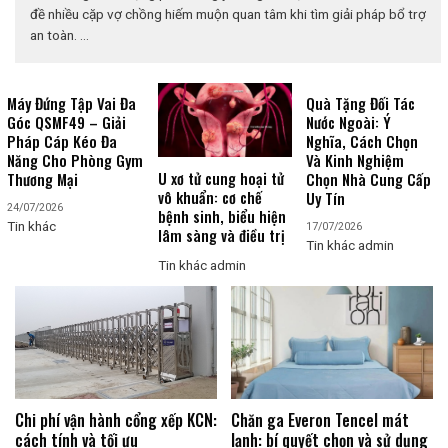
đề nhiều cặp vợ chồng hiếm muộn quan tâm khi tìm giải pháp bổ trợ
an toàn. ...
Máy Đứng Tập Vai Đa
Quà Tặng Đối Tác
Góc QSMF49 – Giải
Nước Ngoài: Ý
Pháp Cáp Kéo Đa
Nghĩa, Cách Chọn
Năng Cho Phòng Gym
Và Kinh Nghiệm
U xơ tử cung hoại tử
Thương Mại
Chọn Nhà Cung Cấp
vô khuẩn: cơ chế
Uy Tín
24/07/2026
bệnh sinh, biểu hiện
Tin khác
17/07/2026
lâm sàng và điều trị
Tin khác
admin
Tin khác
admin
Chi phí vận hành cổng xếp KCN:
Chăn ga Everon Tencel mát
cách tính và tối ưu
lạnh: bí quyết chọn và sử dụng