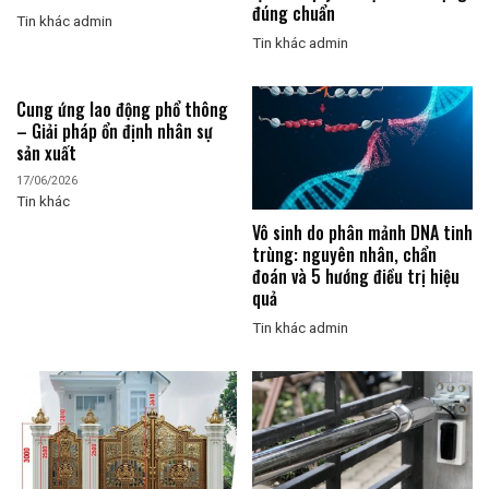
đúng chuẩn
Tin khác
admin
Tin khác
admin
Cung ứng lao động phổ thông
– Giải pháp ổn định nhân sự
sản xuất
17/06/2026
Tin khác
Vô sinh do phân mảnh DNA tinh
trùng: nguyên nhân, chẩn
đoán và 5 hướng điều trị hiệu
quả
Tin khác
admin