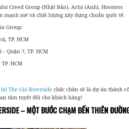
như Creed Group (Nhật Bản), Actis (Anh), Hoosiers
n mạnh mẽ và chất lượng xây dựng chuẩn quốc tế.
ia Group:
hú, TP. HCM
6) – Quận 7, TP. HCM
, TP. HCM
 hộ The Gió Riverside
chắc chắn sẽ là dự án thành c
 an tâm tuyệt đối cho khách hàng!
IVERSIDE – MỘT BƯỚC CHẠM ĐẾN THIÊN ĐƯỜN