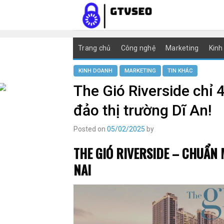
Skip
to
content
Trang chủ
Công nghệ
Marketing
Kinh
KINH DOANH
MARKETING
TIN KHÁC
The Gió Riverside chỉ 
đảo thị trường Dĩ An!
Posted on
05/02/2025
by
THE GIÓ RIVERSIDE – CHUẨN
NAI