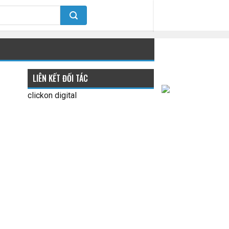
LIÊN KẾT ĐỐI TÁC
clickon digital