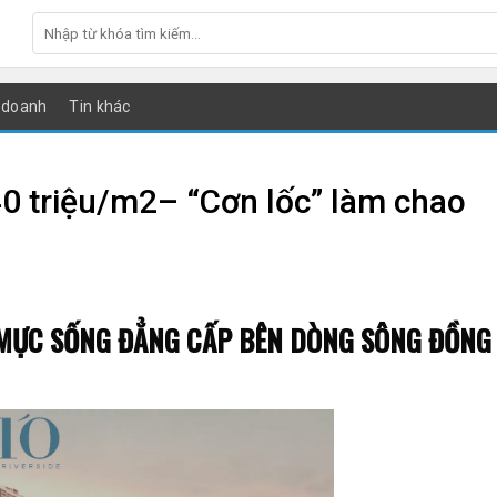
 doanh
Tin khác
40 triệu/m2– “Cơn lốc” làm chao
 MỰC SỐNG ĐẲNG CẤP BÊN DÒNG SÔNG ĐỒNG