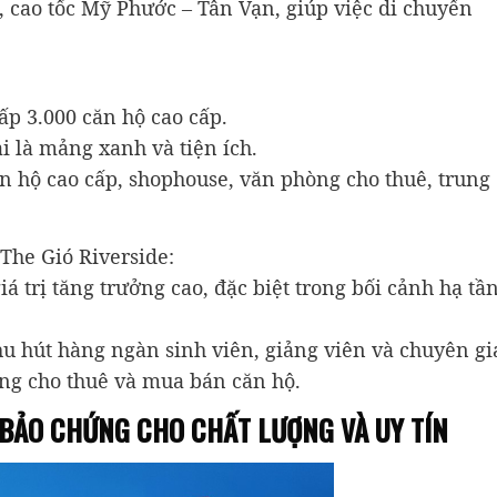
 cao tốc Mỹ Phước – Tân Vạn, giúp việc di chuyển
ấp 3.000 căn hộ cao cấp.
i là mảng xanh và tiện ích.
 hộ cao cấp, shophouse, văn phòng cho thuê, trung
 The Gió Riverside:
á trị tăng trưởng cao, đặc biệt trong bối cảnh hạ tầ
u hút hàng ngàn sinh viên, giảng viên và chuyên gi
ờng cho thuê và mua bán căn hộ.
 BẢO CHỨNG CHO CHẤT LƯỢNG VÀ UY TÍN