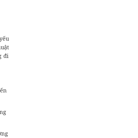
 yếu
huật
g đi
iến
ung
ượng