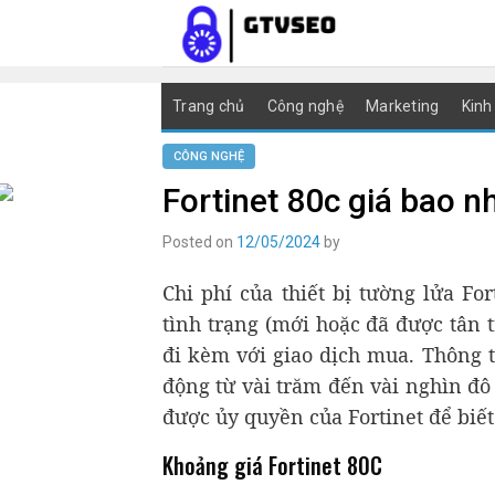
Skip
to
content
Trang chủ
Công nghệ
Marketing
Kinh
CÔNG NGHỆ
Fortinet 80c giá bao n
Posted on
12/05/2024
by
Chi phí của thiết bị tường lửa Fo
tình trạng (mới hoặc đã được tân t
đi kèm với giao dịch mua. Thông t
động từ vài trăm đến vài nghìn đô 
được ủy quyền của Fortinet để biết 
Khoảng giá Fortinet 80C