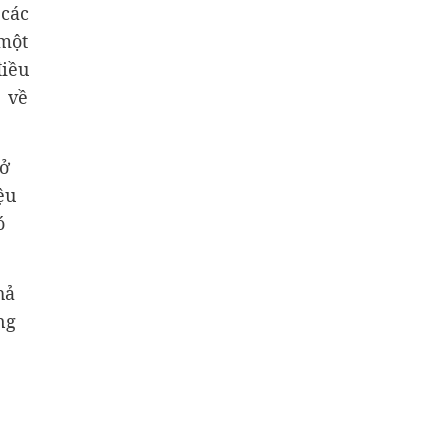
 các
 một
điều
ề về
sở
ệu
ó
hả
ng