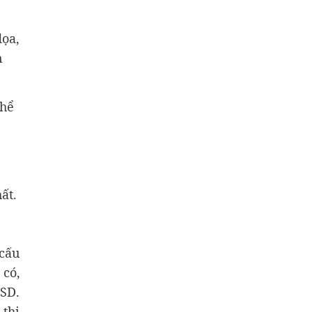
dọa,
n
thể
ất.
 cấu
 có,
USD.
 thị