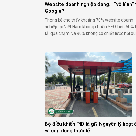
Website doanh nghiệp đang… “vô hình” 
Google?
Thống kê cho thấy khoảng 70% website doanh
nghiệp tại Việt Nam không chuẩn SEO, hơn 50% 
tải quá chậm, và 90% không có chiến lược nội d
định hướng bán hàng. Kết quả: tốn kém thiết kế
không tạo ra đơn hàng, khách không thể tìm thấy
Website như vậy trở …
Bộ điều khiển PID là gì? Nguyên lý hoạt
và ứng dụng thực tế