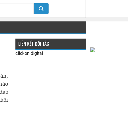
LIÊN KẾT ĐỐI TÁC
clickon digital
bán,
 nào
 dao
phối