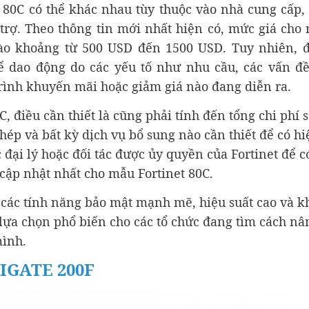
t 80C có thể khác nhau tùy thuộc vào nhà cung cấp,
trợ. Theo thông tin mới nhất hiện có, mức giá cho
 vào khoảng từ 500 USD đến 1500 USD. Tuy nhiên, 
hể dao động do các yếu tố như nhu cầu, các vấn đ
rình khuyến mãi hoặc giảm giá nào đang diễn ra.
C, điều cần thiết là cũng phải tính đến tổng chi phí 
hép và bất kỳ dịch vụ bổ sung nào cần thiết để có hi
c đại lý hoặc đối tác được ủy quyền của Fortinet để c
 cập nhật nhất cho mẫu Fortinet 80C.
 các tính năng bảo mật mạnh mẽ, hiệu suất cao và k
lựa chọn phổ biến cho các tổ chức đang tìm cách nâ
mình.
IGATE 200F