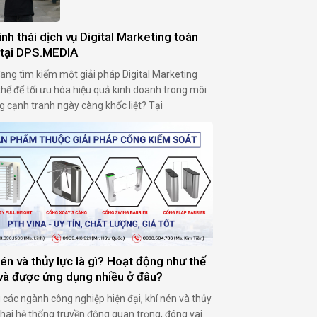
inh thái dịch vụ Digital Marketing toàn
 tại DPS.MEDIA
ang tìm kiếm ⁣một ‍giải pháp Digital Marketing
hể để‍ tối ưu hóa⁢ hiệu ⁢quả​ kinh doanh trong môi
g⁣ cạnh tranh ngày càng khốc liệt? Tại⁢
DIA, chúng⁢ tôi cung ​cấp hệ ‍sinh thái dịch‍ vụ
al Marketing ⁤toàn‌ diện, đồng hành hỗ trợ doanh
p SMEs tiếp cận đúng khách hàng, tối …
nén và thủy lực là gì? Hoạt động như thế
và được ứng dụng nhiều ở đâu?
 các ngành công nghiệp hiện đại, khí nén và thủy
à hai hệ thống truyền động quan trọng, đóng vai