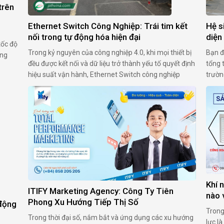
trên
Hệ s
Ethernet Switch Công Nghiệp: Trái tim kết
diện
nối trong tự động hóa hiện đại
tốc độ
Bạn đ
Trong kỷ nguyên của công nghiệp 4.0, khi mọi thiết bị
ung
tổng t
đều được kết nối và dữ liệu trở thành yếu tố quyết định
 nhưng
trườn
hiệu suất vận hành, Ethernet Switch công nghiệp
.
DPS.ME
(Industrial Ethernet Switch) đã nổi lên như một thiết
Digit
bị không thể thiếu. Không chỉ đóng vai trò trung tâm
nghiệ
trong việc truyền …
Khí 
ITIFY Marketing Agency: Công Ty Tiên
nào 
Phong Xu Hướng Tiếp Thị Số
 động
Trong
Trong thời đại số, nắm bắt và ứng dụng các xu hướng
lực l