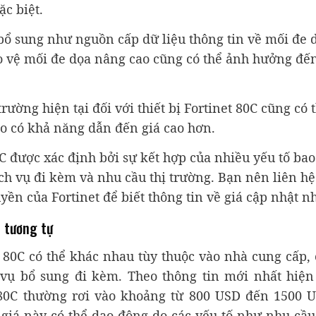
ặc biệt.
 bổ sung như nguồn cấp dữ liệu thông tin về mối đe 
 vệ mối đe dọa nâng cao cũng có thể ảnh hưởng đế
rường hiện tại đối với thiết bị Fortinet 80C cũng có 
ao có khả năng dẫn đến giá cao hơn.
80C được xác định bởi sự kết hợp của nhiều yếu tố bao
ịch vụ đi kèm và nhu cầu thị trường. Bạn nên liên hệ
yền của Fortinet để biết thông tin về giá cập nhật nh
 tương tự
t 80C có thể khác nhau tùy thuộc vào nhà cung cấp,
vụ bổ sung đi kèm. Theo thông tin mới nhất hiện
t 80C thường rơi vào khoảng từ 800 USD đến 1500 
giá này có thể dao động do các yếu tố như nhu cầu