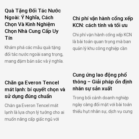
dựng hoặc nâng cấp phòng
chưa có vi khuẩn xâm nhập, có
gym, các chủ đầu tư không chỉ
Quà Tặng Đối Tác Nước
thể gây đau, rối loạn kinh
quan tâm đến số lượng thiết bị
Ngoài: Ý Nghĩa, Cách
nguyệt
Chi phí vận hành cổng xếp
mà còn chú trọng khả năng
Chọn Và Kinh Nghiệm
KCN: cách tính và tối ưu
khai thác tối đa diện tích và …
Chọn Nhà Cung Cấp Uy
Chi phí vận hành cổng xếp KCN
Tín
là bài toán quan trọng mà ban
Khám phá các mẫu quà tặng
quản lý khu công nghiệp cần
đối tác nước ngoài sang trọng,
nắm rõ để kiểm soát ngân sách
mang đậm bản sắc và ý nghĩa.
hiệu quả.
Tìm hiểu cách lựa chọn cùng
Cung ứng lao động phổ
kinh nghiệm chọn nhà cung cấp
thông – Giải pháp ổn định
uy tín.
Chăn ga Everon Tencel
nhân sự sản xuất
mát lạnh: bí quyết chọn và
sử dụng đúng chuẩn
Trong bối cảnh doanh nghiệp
ngày càng đối mặt với bài toán
Chăn ga Everon Tencel mát
thiếu hụt nhân sự, dịch vụ cung
lạnh là lựa chọn lý tưởng cho ai
ứng lao động phổ thông đang
muốn nâng cấp giấc ngủ với
trở thành giải pháp tối ưu giúp
chất liệu mềm mượt, thoáng khí
nhanh chóng bổ sung nguồn
và thân thiện với da.
nhân lực, đảm bảo hoạt động