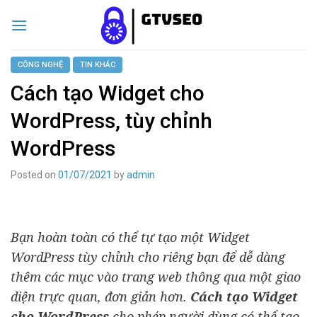
Skip
to
content
CÔNG NGHỆ
TIN KHÁC
Cách tạo Widget cho
WordPress, tùy chỉnh
WordPress
Posted on
01/07/2021
by
admin
Bạn hoàn toàn có thể tự tạo một Widget
WordPress tùy chỉnh cho riêng bạn để dễ dàng
thêm các mục vào trang web thông qua một giao
diện trực quan, đơn giản hơn.
Cách tạo Widget
cho WordPress
cho phép người dùng có thể tạo